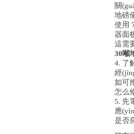
關(g
地磅
使用？
器面
這需要
30噸
4. 
經(j
如可
怎么
5. 
應(y
是否